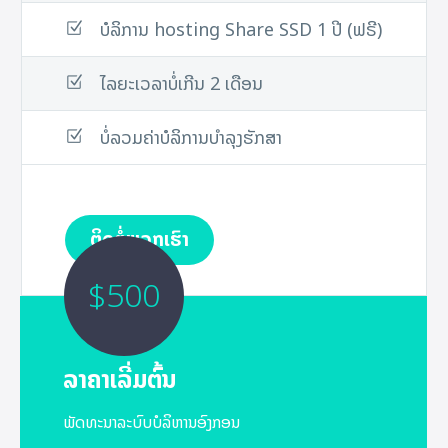
ບໍລິການ hosting Share SSD 1 ປີ (ຟຣີ)
ໄລຍະເວລາບໍ່ເກີນ 2 ເດືອນ
ບໍ່ລວມຄ່າບໍລິການບໍາລຸງຮັກສາ
ຕິດຕໍ່ພວກເຮົາ
$500
ລາຄາເລີ່ມຕົ້ນ
ພັດທະນາລະບົບບໍລິຫານອົງກອນ