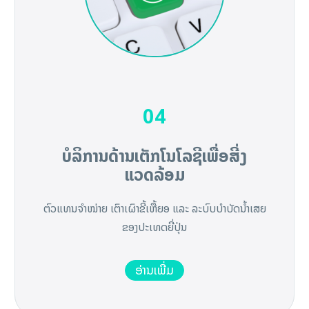
04
ບໍລິການດ້ານເຕັກໂນໂລຊີເພື່ອສີ່ງ
ແວດລ້ອມ
ຕົວແທນຈໍາໜ່າຍ ເຕົາເຜົາຂີ້ເຫື້ຍອ ແລະ ລະບົບບຳບັດນ້ຳເສຍ
ຂອງປະເທດຍີ່ປຸ່ນ
ອ່ານເພີ່ມ