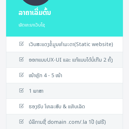
ລາຄາເລີ່ມຕົ້ນ
ພັດທະນາເວັບໄຊ
ເວັບສະແດງຂໍ້ມູນທໍາມະດາ(Static website)​
ອອກແບບUX-UI ແລະ ແກ້ແບບໄດ້ບໍ່ເກີນ 2 ຄັ້ງ​
ໜ້າຫຼັກ 4 - 5 ໜ້າ
1 ພາສາ
ຮອງຮັບ ໂທລະສັບ & ແທັບເລັດ
ບໍລິການຊື່ domain .com/.la 1ປີ (ຟຣີ)