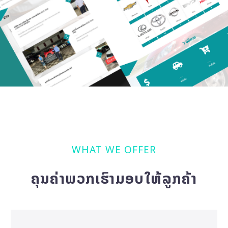
WHAT WE OFFER
ຄຸນຄ່າພວກເຮົາມອບໃຫ້ລູກຄ້າ