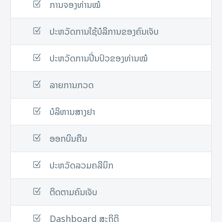
ການຈອງທ່ານໝໍ
ປະຫວັດການໃຊ້ບໍລິການຂອງຄົນເຈັບ
ປະຫວັດການປີ່ນປົວຂອງທ່ານໝໍ
ລາຍການກວດ
ບໍລິຫານສາງຢາ
ອອກບິນຄືນ
ປະຫວັດລວມຄລີນິກ
ຕິດຕາມຄົນເຈັບ
Dashboard ສະຖິຕິ