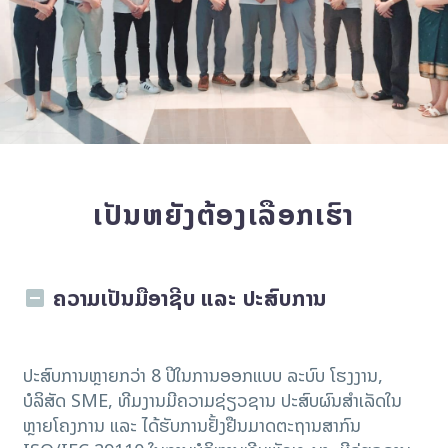
ເປັນຫຍັງຕ້ອງເລືອກເຮົາ
ຄວາມເປັນມືອາຊີບ ແລະ ປະສົບການ
ປະສົບການຫຼາຍກວ່າ 8 ປີໃນການອອກແບບ ລະບົບ ໂຮງງານ,​
ບໍລິສັດ SME, ທີມງານມີຄວາມຊ່ຽວຊານ ປະສົບຜົນສໍາເລັດໃນ
ຫຼາຍໂຄງການ ແລະ ໄດ້ຮັບການຢັ້ງຢືນມາດຕະຖານສາກົນ