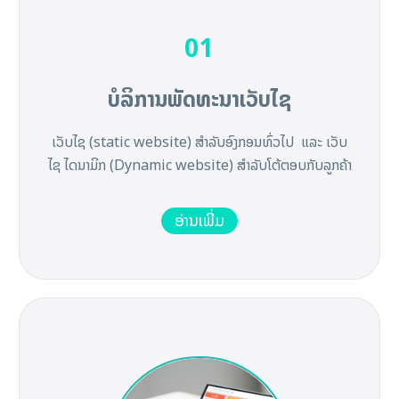
01
ບໍລິການພັດທະນາເວັບໄຊ
ເວັບໄຊ (static website) ສໍາລັບອົງກອນທົ່ວໄປ ແລະ ເວັບ
ໄຊ ໄດນາມິກ (Dynamic website) ສໍາລັບໂຕ້ຕອບກັບລູກຄ້າ
ອ່ານເພີ່ມ