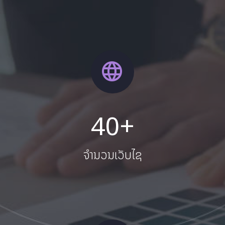
+
4
0
ຈໍານວນເວັບໄຊ