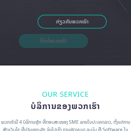
ກ່ຽວກັບພວກເຮົາ
ຕິດຕໍ່ພວກເຮົາ
OUR SERVICE
ບໍລິການຂອງພວກເຮົາ
ພວກເຮົາມີ 4 ບໍລິການຫຼັກ ທີ່ຕອບສະໜອງ SME ພາຍໃນປະເທດລາວ,​ ຕັ້ງແຕ່ການ
ສ້າງເວັບໄຊ ທີ່ເປັນເອກະລັກ ຈົນໄປເຖິງ ການພັດທະນາ ລະບົບ ຫຼື Software ໃນ