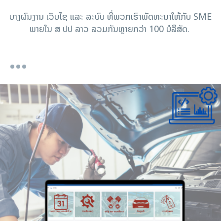
ບາງຜົນງານ ເວັບໄຊ ແລະ ລະບົບ ທີ່ພວກເຮົາພັດທະນາໃຫ້ກັບ SME
ພາຍໃນ ສ ປປ ລາວ ລວມກັນຫຼາຍກວ່າ 100 ບໍລິສັດ.