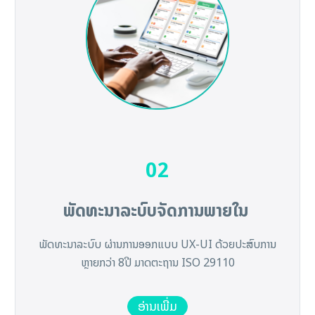
02
ພັດທະນາລະບົບຈັດການພາຍໃນ
ພັດທະນາລະບົບ ຜ່ານການອອກແບບ UX-UI ດ້ວຍປະສົບການ
ຫຼາຍກວ່າ 8ປີ ມາດຕະຖານ ISO 29110
ອ່ານເພີ່ມ