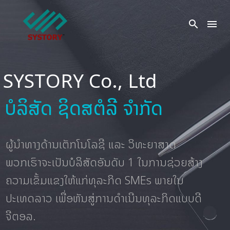
S
Y
S
T
O
R
Y
C
o
.
,
L
t
d
ບໍລິສັດ ຊິດສຕໍລີ ຈຳກັດ
ຜູ້ນຳທາງດ້ານເຕັກໂນໂລຊີ ແລະ ວິທະຍາສາດ
ພວກເຮົາຈະເປັນບໍລິສັດອັນດັບ 1 ໃນການຊ່ວຍສ້າງ
ຄວາມເຂັ້ມແຂງໃຫ້ແກ່ທຸລະກິດ SMEs ພາຍໃນ
ປະເທດລາວ ເພື່ອຫັນສູ່ການດຳເນີນທຸລະກິດແບບດີ
ຈີຕອລ.