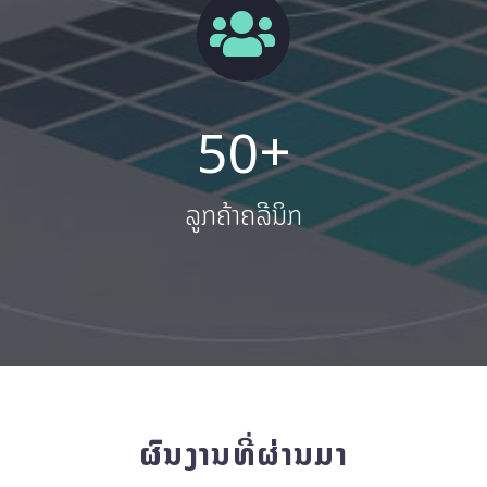
+
5
0
ລູກຄ້າຄລີນິກ
ຜົນງານທີ່ຜ່ານມາ