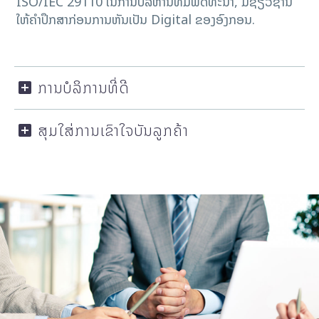
ISO/IEC 29110 ໃນການບໍລິຫານທີມພັດທະນາ, ມີຊ່ຽວຊານ
ໃຫ້ຄໍາປຶກສາກ່ອນການຫັນເປັນ Digital ຂອງອົງກອນ.
ການບໍລິການທີ່ດີ
ສຸມໃສ່ການເຂົາໃຈບັນລູກຄ້າ