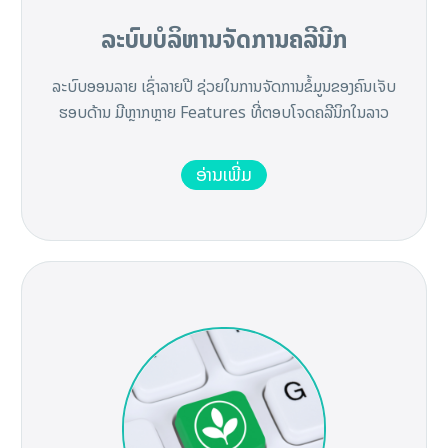
ລະບົບບໍລິຫານຈັດການຄລີນີກ
ລະບົບອອນລາຍ ເຊົ່າລາຍປີ ຊ່ວຍໃນການຈັດການຂໍ້ມູນຂອງຄົນເຈັບ
ຮອບດ້ານ ມີຫຼາກຫຼາຍ Features ທີ່ຕອບໂຈດຄລີນິກໃນລາວ
ອ່ານເພີ່ມ