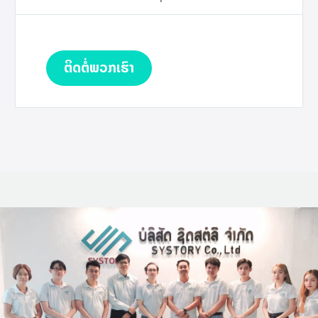
ຕິດຕໍ່ພວກເຮົາ