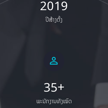
2
0
1
9
ປີສ້າງຕັ້ງ
+
3
5
ພະນັກງານທັງໝົດ