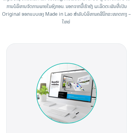
ການບໍລິຫານຈັດການພາຍໃນອົງກອນ. ນອກຈາກນີ້ເຮົາຍັງ ຜະລິດຕະພັນທີ່ເປັນ
Original ອອກແບບເອງ Made in Lao ສໍາລັບບໍລິຫານຄລີນິກຂະໜາດກາງ –
ໃຫຍ່