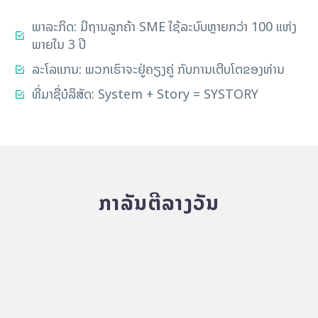
ພາລະກິດ: ມີຖານລູກຄ້າ SME ໃຊ້ລະບົບຫຼາຍກວ່າ 100 ແຫ່ງ
ພາຍໃນ 3 ປີ
ລະໂລແກນ: ພວກເຮົາຈະຢູ່ຄຽງຄູ່ ກັບການເຕີບໂຕຂອງທ່ານ
ທີ່ມາຊື່ບໍລິສັດ: System + Story = SYSTORY
ກາລັນຕີລາງວັນ