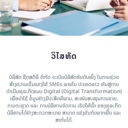
ວິໄສທັດ
ບໍລິສັດ ຊິດສຕໍລິ ຈຳກັດ ຈະເປັນບໍລິສັດອັນດັບໜຶ່ງ ໃນການຊ່ວຍ
ສ້າງຄວາມເຂັ້ມແຂງໃຫ້ SMEs ພາຍໃນ ປະເທດລາວ ຫັນສູ່ການ
ດຳເນີນທຸລະກິດແບບ Digital (Digital Transformation)
ເພື່ອນໍາໃຊ້ ຂໍ້ມູນຢ່າງມີປະສິດທິພາບ, ສະໜັບສະໜຸນການຂາຍ,
ການຕະຫຼາດ ແລະ ການບໍລິຫານຈັດການ ເຮັດໃຫ້ເຈົ້າ ຂອງທຸລະກິດ
ບໍລິຫານໄດ້ຢ່າງສະດວກສະບາຍ ສາມາດ ແຂ່ງຂັນກັບພາກພື້ນ ແລະ
ສາກົນໄດ້.