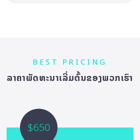
BEST PRICING
ລາຄາພັດທະນາເລີ່ມຕົ້ນຂອງພວກເຮົາ
$650