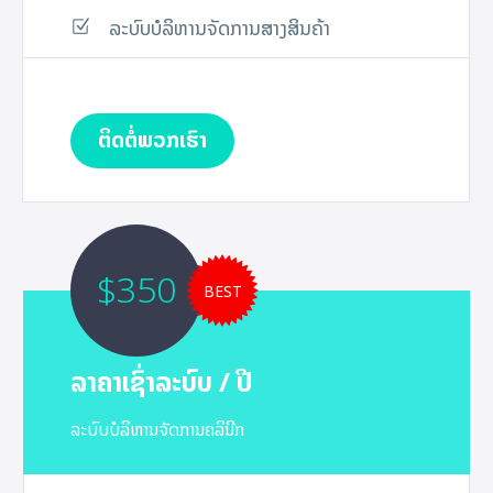
ລະບົບບໍລິຫານຈັດການສາງສິນຄ້າ
ຕິດຕໍ່ພວກເຮົາ
$350
BEST
ລາຄາເຊົ່າລະບົບ / ປີ
ລະບົບບໍລິຫານຈັດການຄລິນີກ